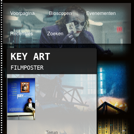
Voorpagina
Bioscopen
Evenementen
Recensies
Zoeken
KEY ART
FILMPOSTER
Terug