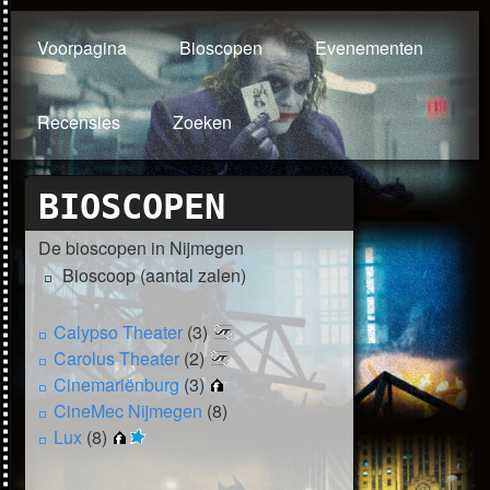
Voorpagina
Bioscopen
Evenementen
Recensies
Zoeken
BIOSCOPEN
De bioscopen in Nijmegen
Bioscoop (aantal zalen)
Calypso Theater
(3)
Carolus Theater
(2)
Cinemariënburg
(3)
CineMec Nijmegen
(8)
Lux
(8)