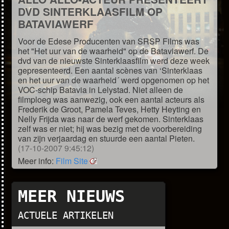
DVD SINTERKLAASFILM OP
BATAVIAWERF
Voor de Edese Producenten van SRSP Films was
het "Het uur van de waarheid" op de Bataviawerf. De
dvd van de nieuwste Sinterklaasfilm werd deze week
gepresenteerd. Een aantal scènes van ‘Sinterklaas
en het uur van de waarheid´ werd opgenomen op het
VOC-schip Batavia in Lelystad. Niet alleen de
filmploeg was aanwezig, ook een aantal acteurs als
Frederik de Groot, Pamela Teves, Hetty Heyting en
Nelly Frijda was naar de werf gekomen. Sinterklaas
zelf was er niet; hij was bezig met de voorbereiding
van zijn verjaardag en stuurde een aantal Pieten.
(17-10-2007 9:45:12)
Meer info:
Film Site
MEER NIEUWS
ACTUELE ARTIKELEN