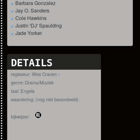
Barbara Gonzalez
Jay O. Sanders
Cole Hawkins
Justin 'DJ' Spaulding
Jade Yorker
DETAILS
regisseur: Wes Craven
»
genre: Drama/Muziek
taal: Engels
waardering: (nog niet beoordeeld)
kijkwijzer: