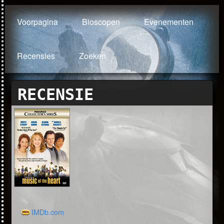
Voorpagina
Bioscopen
Evenementen
Recensies
Zoeken
RECENSIE
IMDb.com