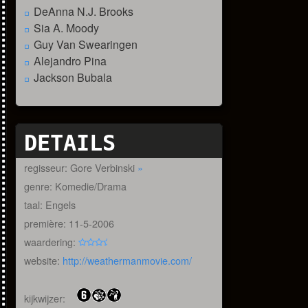
DeAnna N.J. Brooks
Sia A. Moody
Guy Van Swearingen
Alejandro Pina
Jackson Bubala
DETAILS
regisseur: Gore Verbinski
»
genre: Komedie/Drama
taal: Engels
première: 11-5-2006
waardering:
website:
http://weathermanmovie.com/
kijkwijzer: