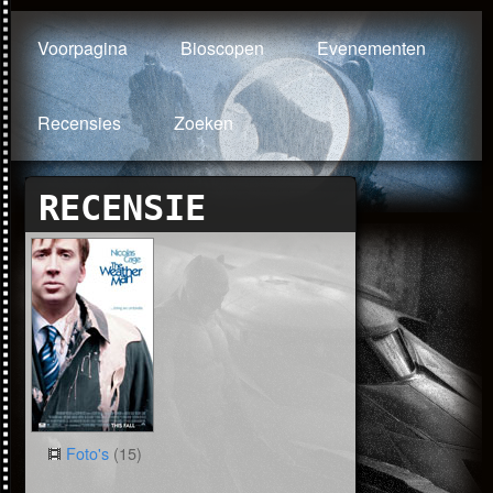
Voorpagina
Bioscopen
Evenementen
Recensies
Zoeken
RECENSIE
Foto's
(15)