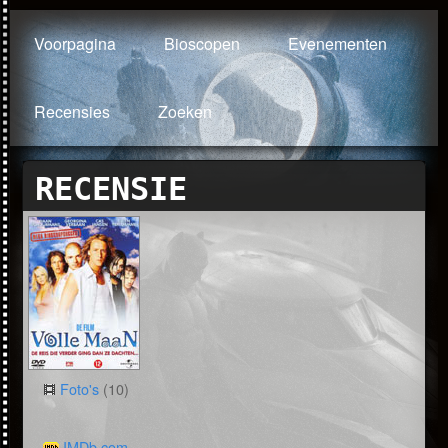
Voorpagina
Bioscopen
Evenementen
Recensies
Zoeken
RECENSIE
Foto's
(10)
IMDb.com