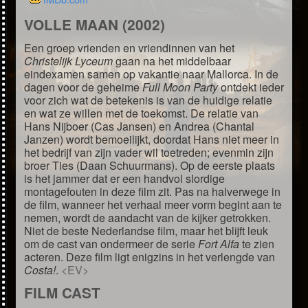
VOLLE MAAN (2002)
Een groep vrienden en vriendinnen van het
Christelijk Lyceum
gaan na het middelbaar
eindexamen samen op vakantie naar Mallorca. In de
dagen voor de geheime
Full Moon Party
ontdekt ieder
voor zich wat de betekenis is van de huidige relatie
en wat ze willen met de toekomst. De relatie van
Hans Nijboer (Cas Jansen) en Andrea (Chantal
Janzen) wordt bemoeilijkt, doordat Hans niet meer in
het bedrijf van zijn vader wil toetreden; evenmin zijn
broer Ties (Daan Schuurmans). Op de eerste plaats
is het jammer dat er een handvol slordige
montagefouten in deze film zit. Pas na halverwege in
de film, wanneer het verhaal meer vorm begint aan te
nemen, wordt de aandacht van de kijker getrokken.
Niet de beste Nederlandse film, maar het blijft leuk
om de cast van ondermeer de serie
Fort Alfa
te zien
acteren. Deze film ligt enigzins in het verlengde van
Costa!
.
<EV>
FILM CAST