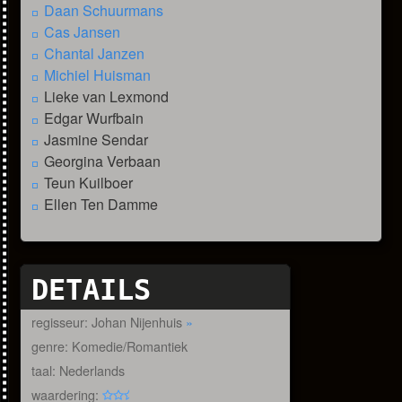
Daan Schuurmans
Cas Jansen
Chantal Janzen
Michiel Huisman
Lieke van Lexmond
Edgar Wurfbain
Jasmine Sendar
Georgina Verbaan
Teun Kuilboer
Ellen Ten Damme
DETAILS
regisseur: Johan Nijenhuis
»
genre: Komedie/Romantiek
taal: Nederlands
waardering: