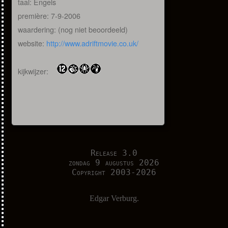
taal: Engels
première: 7-9-2006
waardering: (nog niet beoordeeld)
website:
http://www.adriftmovie.co.uk/
kijkwijzer:
Release 3.0
zondag 9 augustus 2026
Copyright 2003-2026
Edgar Verburg.