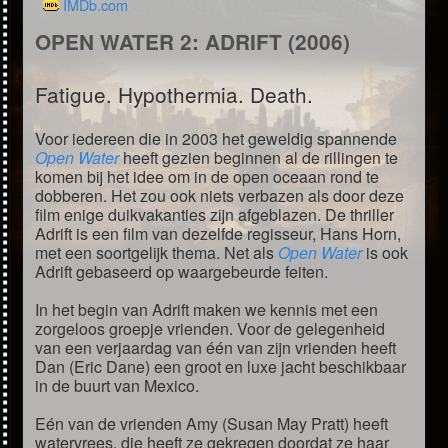
IMDb.com
OPEN WATER 2: ADRIFT (2006)
Fatigue. Hypothermia. Death.
Voor iedereen die in 2003 het geweldig spannende
Open Water
heeft gezien beginnen al de rillingen te
komen bij het idee om in de open oceaan rond te
dobberen. Het zou ook niets verbazen als door deze
film enige duikvakanties zijn afgeblazen. De thriller
Adrift is een film van dezelfde regisseur, Hans Horn,
met een soortgelijk thema. Net als
Open Water
is ook
Adrift gebaseerd op waargebeurde feiten.
In het begin van Adrift maken we kennis met een
zorgeloos groepje vrienden. Voor de gelegenheid
van een verjaardag van één van zijn vrienden heeft
Dan (Eric Dane) een groot en luxe jacht beschikbaar
in de buurt van Mexico.
Eén van de vrienden Amy (Susan May Pratt) heeft
watervrees, die heeft ze gekregen doordat ze haar