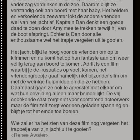
vader zag verdrinken in de zee. Daarom blijft ze
verstandig ook aan boord met haar baby. Het heldere
en verkoelende zeewater lokt de andere vrienden
wel van het jacht af. Kapitein Dan denkt een goede
daad te doen door Amy mee te trekken terwijl hij van
de boot afspringt. Echter is Dan door alle
enthousiasme wel het trapje vergeten uit te gooien.
Het jacht blijkt te hoog voor de vrienden om op te
klimmen en nu komt het op hun fantasie aan om weer
veilig terug aan boord te komen. Adrift is een film
waarbij je de frustraties op voelt komen, het
vriendengroepje gaat namelijk niet bijzonder slim om
met de weinige hulpmiddelen die ze hebben.
Daarnaast gaan ze ook te agressief met elkaar om
wat hun bevrijding alleen maar bemoeilijkt. De vrij
onbekende cast zorgt niet voor spetterend acteerwerk
maar de film zelf zorgt voor een geladen spanning en
blijft je tot het einde toe boeien.
Wie zal er na het zien van deze film nog vergeten het
trappetje van zijn jacht uit te gooien?
<Renee Awater>