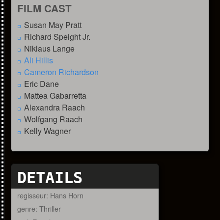
FILM CAST
Susan May Pratt
Richard Speight Jr.
Niklaus Lange
Ali Hillis
Cameron Richardson
Eric Dane
Mattea Gabarretta
Alexandra Raach
Wolfgang Raach
Kelly Wagner
DETAILS
regisseur: Hans Horn
genre: Thriller