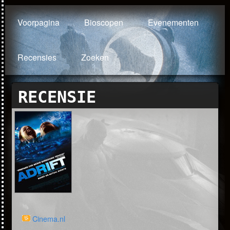
Voorpagina
Bioscopen
Evenementen
Recensies
Zoeken
RECENSIE
Cinema.nl