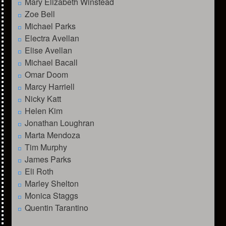
Mary Elizabeth Winstead
Zoe Bell
Michael Parks
Electra Avellan
Elise Avellan
Michael Bacall
Omar Doom
Marcy Harriell
Nicky Katt
Helen Kim
Jonathan Loughran
Marta Mendoza
Tim Murphy
James Parks
Eli Roth
Marley Shelton
Monica Staggs
Quentin Tarantino