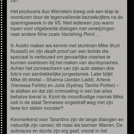
Het producers duo Weinstein kreeg ook een klap te
voorduren door de tegenvallende bezoekcijfers na de
openingsweek in de VS. Niet iedereen zou warm
lopen voor uitgebreide dialogen met verwijzingen
naar andere films zoals
Vanishing Point
…
In Austin maken we kennis met stuntman Mike (Kurt
Russell) en zijn
death proof car
: een bolide die
speciaal is verbouwd om gevaarlijke crashes te
kunnen overleven bij het maken van stuntopnames.
Achter het zonnescherm van zijn auto steken drie
foto's van aantrekkelijke jongedames. Later blijkt
Mike dit drietal – Shanna (Jordan Ladd), Arlene
(Vanessa Ferlito) en Julia (Sydney Tamiia Poitier) –
te stalken en dat zijn ontmoeting in een bar alles
behalve toeval is. Komt de moordlustige maniak Mike
ook in de staat Tennesee ongestraft weg met zijn
twee ton stalen monster?
Kenmerkend voor Tarantino zijn de lange dialogen en
natuurlijk zijn cameo; dit maal als barman Warren. De
autoraces en stunts zijn erg gaaf, vooral in het