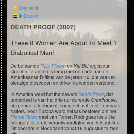
Cinema.nl
IMDb.com
DEATH PROOF (2007)
These 8 Women Are About To Meet 1
Diabolical Man!
De befaamde
Pulp Fiction
en
Kill Bill
regisseur
Quentin Tarantino is terug met een ode aan de
Amerikaanse B-films van de jaren '70, die vaak in
slonzige bioscopen en drive-ins werden vertoond.
In Amerika werd het themawerk
Death Proof
, dat
onderdeel is van het drie uur durende
Grindhouse
,
als geheel uitgebracht; compleet met in-stijl namaak
trailers. Voor Europa werd helaas besloten om het
Planet Terror
deel van Robert Rodriguez los uit te
brengen, tot grote verontwaardiging van het publiek.
Dit deel zal in Nederland vanaf 16 augustus te zien
zijn.