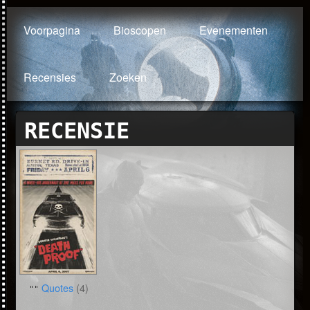
Voorpagina
Bioscopen
Evenementen
Recensies
Zoeken
RECENSIE
Quotes
(4)