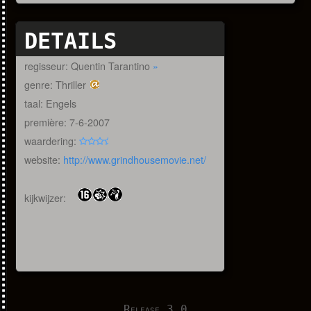
DETAILS
regisseur: Quentin Tarantino
»
genre: Thriller
taal: Engels
première: 7-6-2007
waardering:
website:
http://www.grindhousemovie.net/
kijkwijzer:
Release 3.0