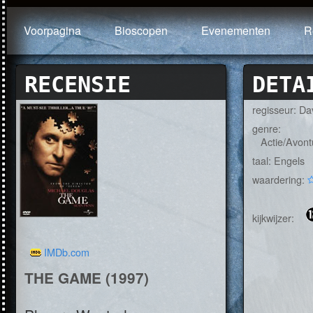
Voorpagina
Bioscopen
Evenementen
R
RECENSIE
DETA
regisseur: Da
genre:
Actie/Avontuu
taal: Engels
waardering:
kijkwijzer:
IMDb.com
THE GAME (1997)