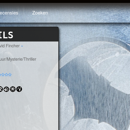
ecensies
Zoeken
ILS
vid Fincher
»
r/Mysterie/Thriller