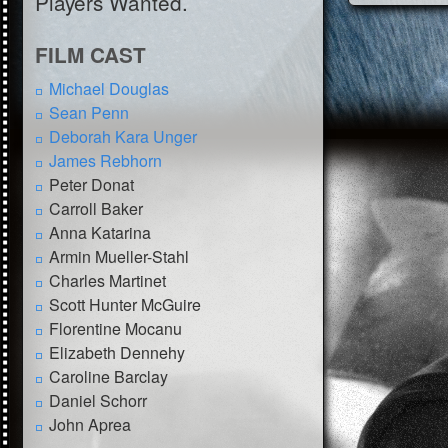
Players Wanted.
FILM CAST
Michael Douglas
Sean Penn
Deborah Kara Unger
James Rebhorn
Peter Donat
Carroll Baker
Anna Katarina
Armin Mueller-Stahl
Charles Martinet
Scott Hunter McGuire
Florentine Mocanu
Elizabeth Dennehy
Caroline Barclay
Daniel Schorr
John Aprea