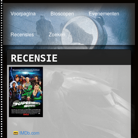
Voorpagina
Bioscopen
Evenementen
Recensies
Zoeken
RECENSIE
IMDb.com