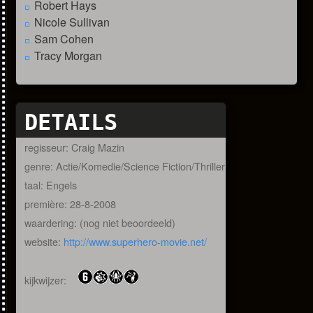
Robert Hays
Nicole Sullivan
Sam Cohen
Tracy Morgan
DETAILS
regisseur: Craig Mazin
genre: Actie/Komedie/Science Fiction/Thriller
taal: Engels
première: 28-8-2008
waardering: (nog niet beoordeeld)
website:
http://www.superhero-movie.net/
kijkwijzer: