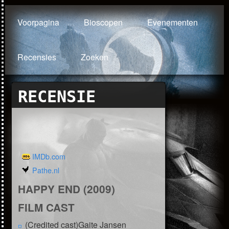
Voorpagina
Bioscopen
Evenementen
Recensies
Zoeken
RECENSIE
IMDb.com
Pathe.nl
HAPPY END (2009)
FILM CAST
(Credited cast)Gaite Jansen