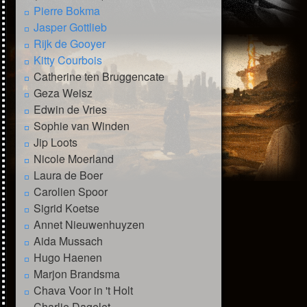
Pierre Bokma
Jasper Gottlieb
Rijk de Gooyer
Kitty Courbois
Catherine ten Bruggencate
Geza Weisz
Edwin de Vries
Sophie van Winden
Jip Loots
Nicole Moerland
Laura de Boer
Carolien Spoor
Sigrid Koetse
Annet Nieuwenhuyzen
Aida Mussach
Hugo Haenen
Marjon Brandsma
Chava Voor in 't Holt
Charlie Dagelet