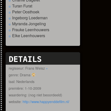
Turan Furat
Peter Oosthoek
Ingeborg Loedeman
Myranda Jongeling
Frauke Leenhouwers
Elke Leenhouwers
DETAILS
regisseur: Frans Weisz
»
genre: Drama
taal: Nederlands
première: 1-10-2009
waardering: (nog niet beoordeeld)
website:
http://www.happyenddefilm.nl/