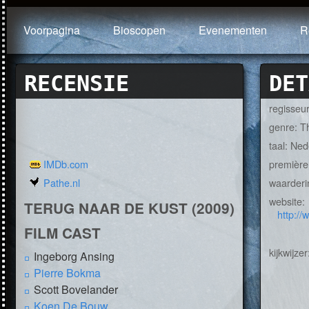
Voorpagina
Bioscopen
Evenementen
R
RECENSIE
DET
regisseu
genre: Th
taal: Ne
IMDb.com
première
Pathe.nl
waarderi
website:
TERUG NAAR DE KUST (2009)
http://
FILM CAST
kijkwijzer
Ingeborg Ansing
Pierre Bokma
Scott Bovelander
Koen De Bouw