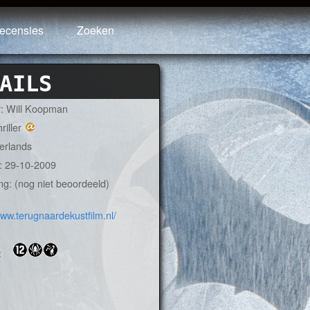
ecensies
Zoeken
AILS
r: Will Koopman
riller
derlands
: 29-10-2009
ng: (nog niet beoordeeld)
www.terugnaardekustfilm.nl/
: