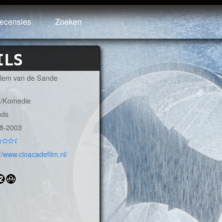
ecensies
Zoeken
ILS
illem van de Sande
a/Komedie
nds
-8-2003
//www.cloacadefilm.nl/