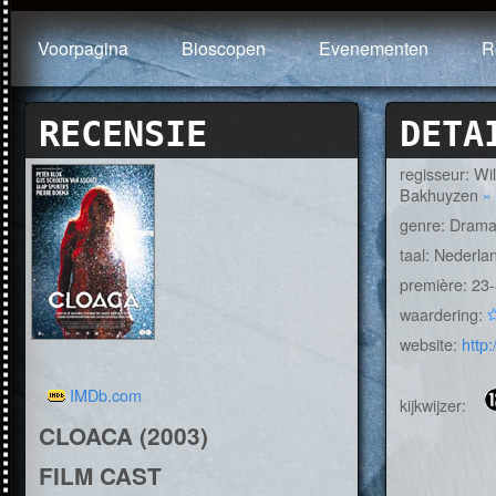
Voorpagina
Bioscopen
Evenementen
R
RECENSIE
DETA
regisseur: W
Bakhuyzen
»
genre: Dram
taal: Nederla
première: 23
waardering:
website:
http:
IMDb.com
kijkwijzer:
CLOACA (2003)
FILM CAST