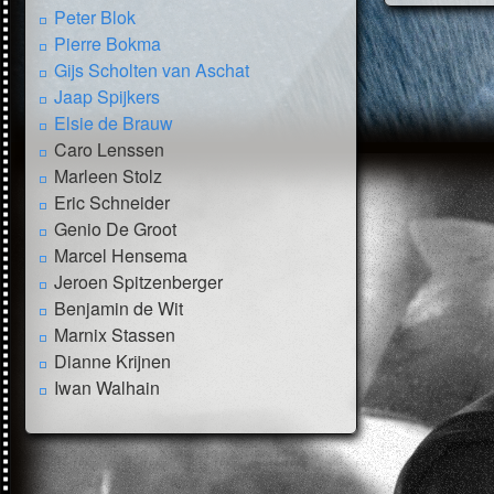
Peter Blok
Pierre Bokma
Gijs Scholten van Aschat
Jaap Spijkers
Elsie de Brauw
Caro Lenssen
Marleen Stolz
Eric Schneider
Genio De Groot
Marcel Hensema
Jeroen Spitzenberger
Benjamin de Wit
Marnix Stassen
Dianne Krijnen
Iwan Walhain