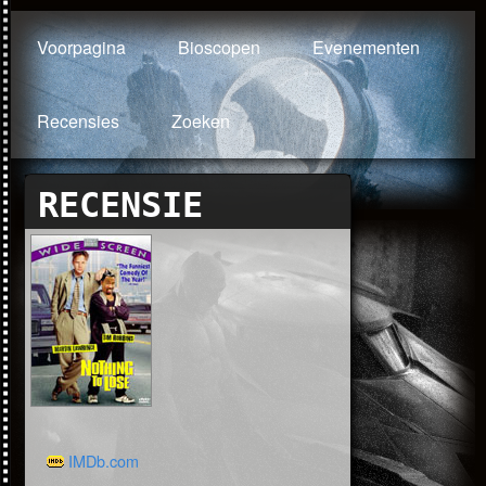
Voorpagina
Bioscopen
Evenementen
Recensies
Zoeken
RECENSIE
IMDb.com