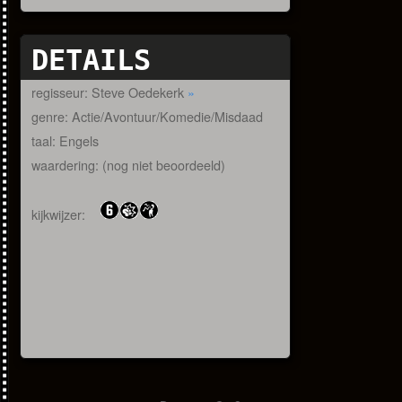
DETAILS
regisseur: Steve Oedekerk
»
genre: Actie/Avontuur/Komedie/Misdaad
taal: Engels
waardering: (nog niet beoordeeld)
kijkwijzer: