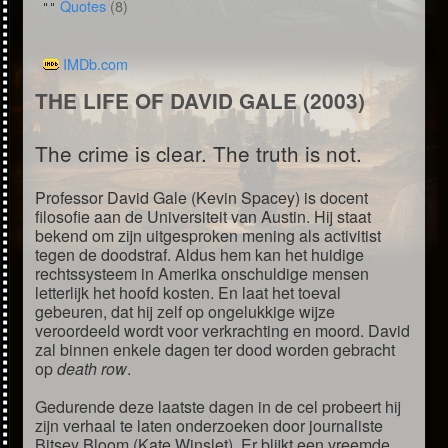
Quotes
(8)
IMDb.com
THE LIFE OF DAVID GALE (2003)
The crime is clear. The truth is not.
Professor David Gale (Kevin Spacey) is docent
filosofie aan de Universiteit van Austin. Hij staat
bekend om zijn uitgesproken mening als activitist
tegen de doodstraf. Aldus hem kan het huidige
rechtssysteem in Amerika onschuldige mensen
letterlijk het hoofd kosten. En laat het toeval
gebeuren, dat hij zelf op ongelukkige wijze
veroordeeld wordt voor verkrachting en moord. David
zal binnen enkele dagen ter dood worden gebracht
op
death row
.
Gedurende deze laatste dagen in de cel probeert hij
zijn verhaal te laten onderzoeken door journaliste
Bitsey Bloom (Kate Winslet). Er blijkt een vreemde