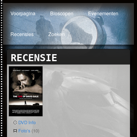
Voorpagina
Bioscopen
Evenementen
Recensies
Zoeken
RECENSIE
DVD Info
Foto's
(10)