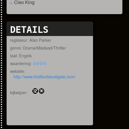
Cleo King
DETAILS
regisseur: Alan Parker
genre: Drama/Misdaad/Thriller
taal: Engels
waardering:
website:
http://www.thelifeofdavidgale.com/
kijkwijzer: