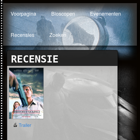
Voorpagina
Bioscopen
Evenementen
Recensies
Zoeken
RECENSIE
Trailer