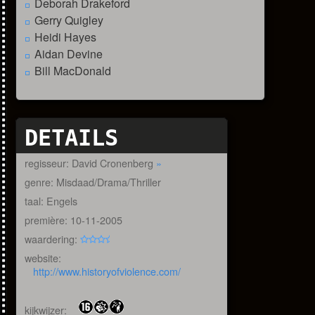
Deborah Drakeford
Gerry Quigley
Heidi Hayes
Aidan Devine
Bill MacDonald
DETAILS
regisseur: David Cronenberg
»
genre: Misdaad/Drama/Thriller
taal: Engels
première: 10-11-2005
waardering:
website:
http://www.historyofviolence.com/
kijkwijzer: