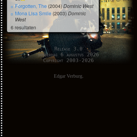
Forgotten, The
(2004)
Dominic West
Mona Lisa Smile
(2003)
Dominic
West
6 resultaten
Release 3.0
donderdag 6 augustus 2026
Copyright 2003-2026
Edgar Verburg.