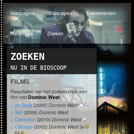
Voorpagina
Bioscopen
Evenementen
Recensies
Zoeken
ZOEKEN
NU IN DE BIOSCOOP
FILMS
Resultaten van het zoeken naar een
film met
Dominic West
.
28 Days
(2000)
Dominic West
300
(2006)
Dominic West
Centurion
(2010)
Dominic West
Chicago
(2002)
Dominic West
3x
6x