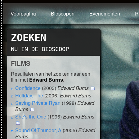
Voorpagina
Bioscopen
Evenementen
R
ZOEKEN
NU IN DE BIOSCOOP
FILMS
Resultaten van het zoeken naar een
film met
Edward Burns
.
Confidence
(2003)
Edward Burns
Holiday, The
(2006)
Edward Burns
Saving Private Ryan
(1998)
Edward
Burns
She's the One
(1996)
Edward Burns
Sound Of Thunder, A
(2005)
Edward
Burns