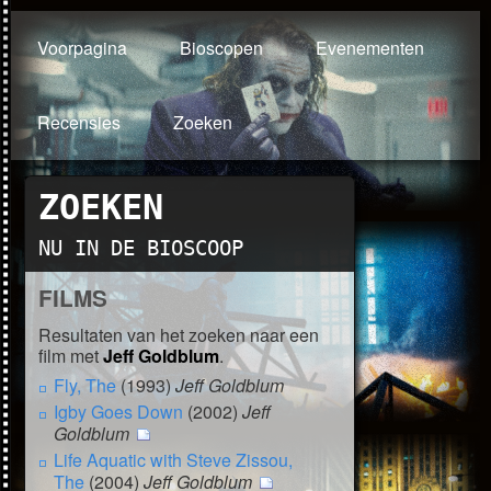
Voorpagina
Bioscopen
Evenementen
Recensies
Zoeken
ZOEKEN
NU IN DE BIOSCOOP
FILMS
Resultaten van het zoeken naar een
film met
Jeff Goldblum
.
Fly, The
(1993)
Jeff Goldblum
Igby Goes Down
(2002)
Jeff
Goldblum
Life Aquatic with Steve Zissou,
The
(2004)
Jeff Goldblum