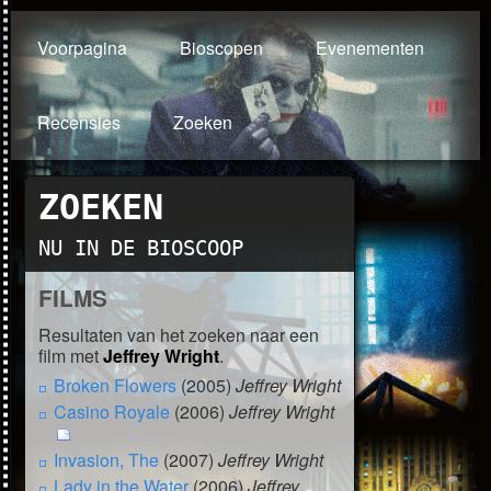
Voorpagina
Bioscopen
Evenementen
Recensies
Zoeken
ZOEKEN
NU IN DE BIOSCOOP
FILMS
Resultaten van het zoeken naar een
film met
Jeffrey Wright
.
Broken Flowers
(2005)
Jeffrey Wright
Casino Royale
(2006)
Jeffrey Wright
Invasion, The
(2007)
Jeffrey Wright
Lady in the Water
(2006)
Jeffrey