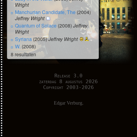
Wright
Manchurian Candidate, The
(2004)
Jeffrey Wright
Quantum of Solace
(2008)
Jeffrey
Wright
Syriana
(2005)
Jeffrey Wright
W.
(2008)
8 resultaten
Release 3.0
zaterdag 8 augustus 2026
Copyright 2003-2026
Edgar Verburg.