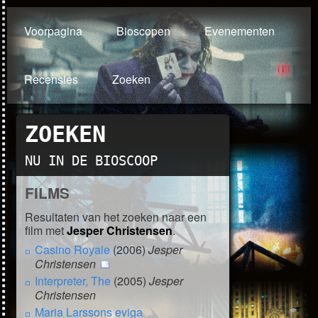
Voorpagina
Bioscopen
Evenementen
Recensies
Zoeken
ZOEKEN
NU IN DE BIOSCOOP
FILMS
Resultaten van het zoeken naar een
film met
Jesper Christensen
.
Casino Royale
(2006)
Jesper
Christensen
Interpreter, The
(2005)
Jesper
Christensen
Maria Larssons eviga