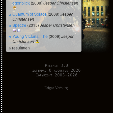
ögonblick
(2008)
Jesper Christensen
Quantum of Solace
(2008)
Jesper
Christensen
Spectre
(2015)
Jesper Christensen
Young Victoria, The
(2009)
Jesper
Christensen
6 resultaten
Release 3.0
zaterdag 8 augustus 2026
Copyright 2003-2026
Edgar Verburg.