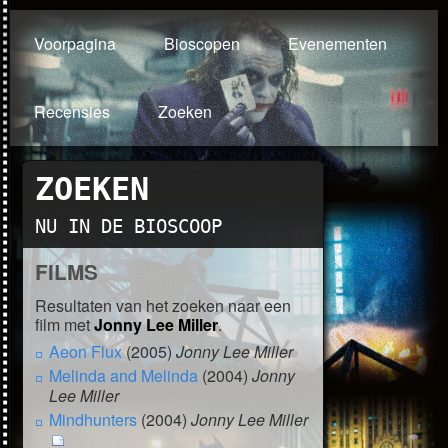
Voorpagina
Bioscopen
Evenementen
Recensies
Zoeken
ZOEKEN
NU IN DE BIOSCOOP
FILMS
Resultaten van het zoeken naar een
film met
Jonny Lee Miller
.
Aeon Flux
(2005)
Jonny Lee Miller
Melinda and Melinda
(2004)
Jonny
Lee Miller
Mindhunters
(2004)
Jonny Lee Miller