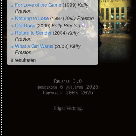
For Love of the Game
(1999)
Kelly
Preston
Nothing to Lose
(1997)
Kelly Preston
Old Dogs
(2009)
Kelly Preston
Return to Sender
(2004)
Kelly
Preston
What a Girl Wants
(2003)
Kelly
Preston
8 resultaten
Release 3.0
donderdag 6 augustus 2026
Copyright 2003-2026
Edgar Verburg.