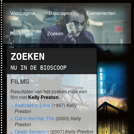
Voorpagina
Bioscopen
Evenementen
Recensies
Zoeken
ZOEKEN
NU IN DE BIOSCOOP
FILMS
Resultaten van het zoeken naar een
film met
Kelly Preston
.
Addicted to Love
(1997)
Kelly
Preston
Cat in the Hat, The
(2003)
Kelly
Preston
Death Sentence
(2007)
Kelly Preston