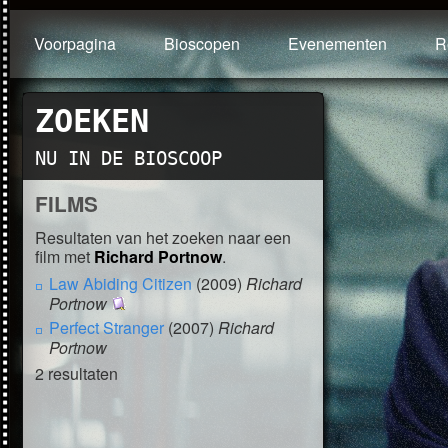
Voorpagina
Bioscopen
Evenementen
R
ZOEKEN
NU IN DE BIOSCOOP
FILMS
Resultaten van het zoeken naar een
film met
Richard Portnow
.
Law Abiding Citizen
(2009)
Richard
Portnow
Perfect Stranger
(2007)
Richard
Portnow
2 resultaten