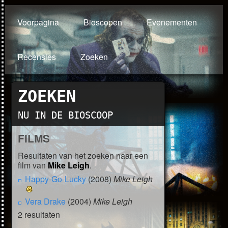
Voorpagina
Bioscopen
Evenementen
Recensies
Zoeken
ZOEKEN
NU IN DE BIOSCOOP
FILMS
Resultaten van het zoeken naar een
film van
Mike Leigh
.
Happy-Go-Lucky
(2008)
Mike Leigh
Vera Drake
(2004)
Mike Leigh
2 resultaten