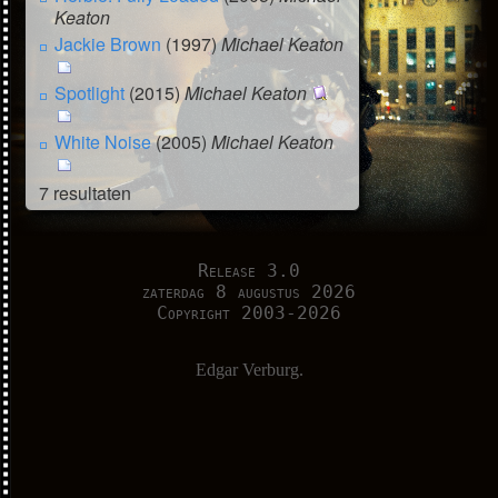
Keaton
Jackie Brown
(1997)
Michael Keaton
Spotlight
(2015)
Michael Keaton
White Noise
(2005)
Michael Keaton
7 resultaten
Release 3.0
zaterdag 8 augustus 2026
Copyright 2003-2026
Edgar Verburg.