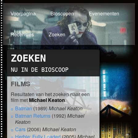
Voorpagina
Bioscopen
Evenementen
Recensies
Zoeken
ZOEKEN
NU IN DE BIOSCOOP
FILMS
Resultaten van het zoeken naar een
film met
Michael Keaton
.
Batman
(1989)
Michael Keaton
Batman Returns
(1992)
Michael
Keaton
Cars
(2006)
Michael Keaton
Herbie: Fully Loaded
(2005)
Michael