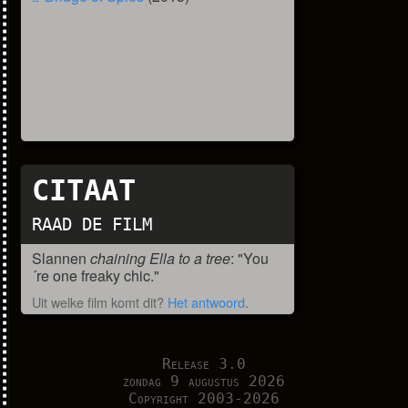
CITAAT
RAAD DE FILM
Slannen
chaining Ella to a tree
: "You
´re one freaky chic."
Uit welke film komt dit?
Het antwoord
.
Release 3.0
zondag 9 augustus 2026
Copyright 2003-2026