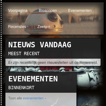
Voorpagina
Bioscopen
Evenementen
Recensies
Zoeken
NIEUWS VANDAAG
MEEST RECENT
Er zijn recentelijk geen nieuwsfeiten uit de filmwereld.
EVENEMENTEN
BINNENKORT
Toon alle
evenementen »