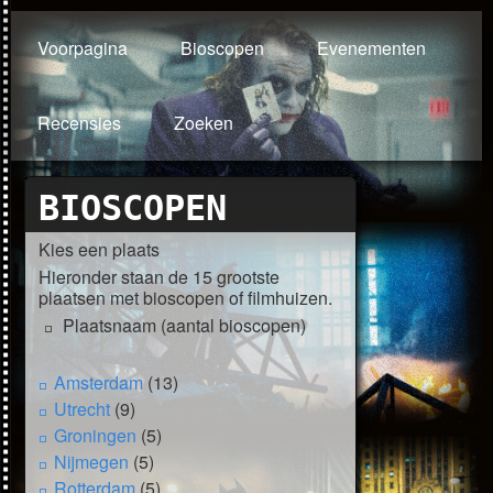
Voorpagina
Bioscopen
Evenementen
Recensies
Zoeken
BIOSCOPEN
Kies een plaats
Hieronder staan de 15 grootste
plaatsen met bioscopen of filmhuizen.
Plaatsnaam (aantal bioscopen)
Amsterdam
(13)
Utrecht
(9)
Groningen
(5)
Nijmegen
(5)
Rotterdam
(5)