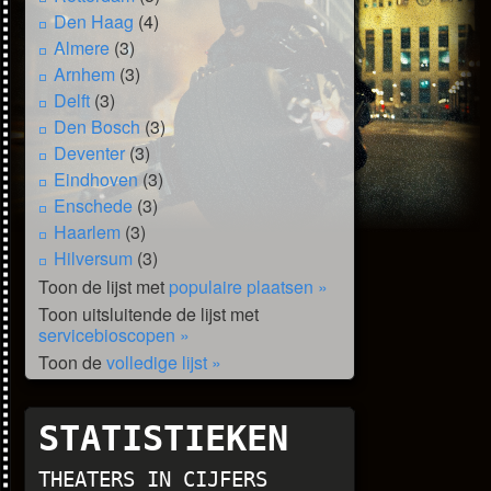
Den Haag
(4)
Almere
(3)
Arnhem
(3)
Delft
(3)
Den Bosch
(3)
Deventer
(3)
Eindhoven
(3)
Enschede
(3)
Haarlem
(3)
Hilversum
(3)
Toon de lijst met
populaire plaatsen »
Toon uitsluitende de lijst met
servicebioscopen »
Toon de
volledige lijst »
STATISTIEKEN
THEATERS IN CIJFERS