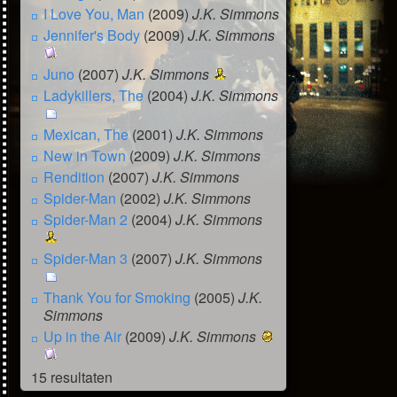
I Love You, Man
(2009)
J.K. Simmons
Jennifer's Body
(2009)
J.K. Simmons
Juno
(2007)
J.K. Simmons
Ladykillers, The
(2004)
J.K. Simmons
Mexican, The
(2001)
J.K. Simmons
New in Town
(2009)
J.K. Simmons
Rendition
(2007)
J.K. Simmons
Spider-Man
(2002)
J.K. Simmons
Spider-Man 2
(2004)
J.K. Simmons
Spider-Man 3
(2007)
J.K. Simmons
Thank You for Smoking
(2005)
J.K.
Simmons
Up in the Air
(2009)
J.K. Simmons
15 resultaten