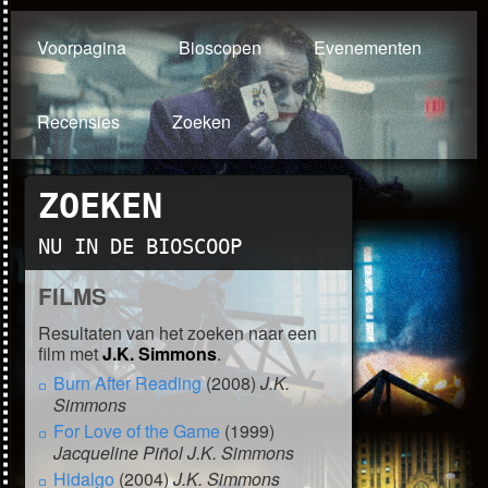
Voorpagina
Bioscopen
Evenementen
Recensies
Zoeken
ZOEKEN
NU IN DE BIOSCOOP
FILMS
Resultaten van het zoeken naar een
film met
J.K. Simmons
.
Burn After Reading
(2008)
J.K.
Simmons
For Love of the Game
(1999)
Jacqueline Piñol J.K. Simmons
Hidalgo
(2004)
J.K. Simmons