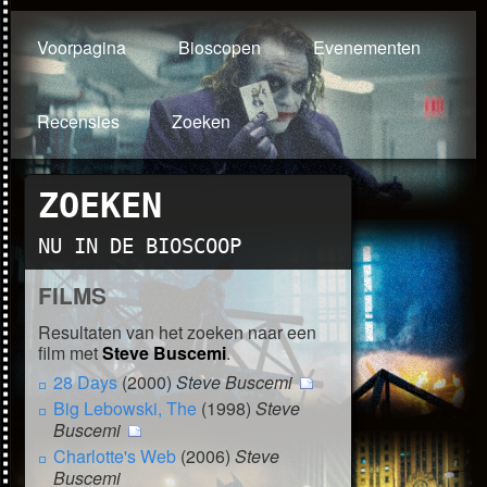
Voorpagina
Bioscopen
Evenementen
Recensies
Zoeken
ZOEKEN
NU IN DE BIOSCOOP
FILMS
Resultaten van het zoeken naar een
film met
Steve Buscemi
.
28 Days
(2000)
Steve Buscemi
Big Lebowski, The
(1998)
Steve
Buscemi
Charlotte's Web
(2006)
Steve
Buscemi