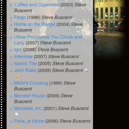
Coffee and Cigarettes
(2003)
Steve
Buscemi
Fargo
(1996)
Steve Buscemi
Home on the Range
(2004)
Steve
Buscemi
I Now Pronounce You Chuck and
Larry
(2007)
Steve Buscemi
Igor
(2008)
Steve Buscemi
Interview
(2007)
Steve Buscemi
Island, The
(2005)
Steve Buscemi
John Rabe
(2009)
Steve Buscemi
Miller's Crossing
(1990)
Steve
Buscemi
Monster House
(2006)
Steve
Buscemi
Monsters, Inc.
(2001)
Steve Buscemi
Paris, je t'aime
(2006)
Steve Buscemi