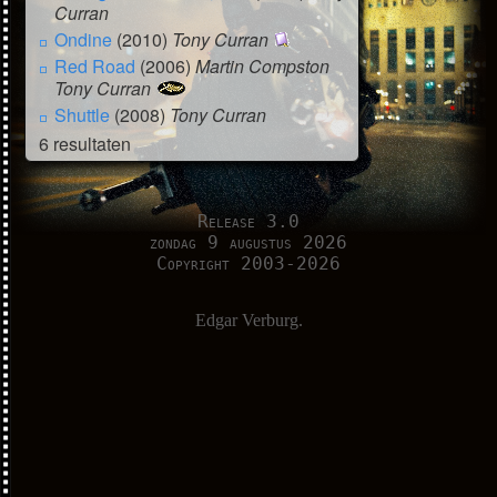
Curran
Ondine
(2010)
Tony Curran
Red Road
(2006)
Martin Compston
Tony Curran
Shuttle
(2008)
Tony Curran
6 resultaten
Release 3.0
zondag 9 augustus 2026
Copyright 2003-2026
Edgar Verburg.