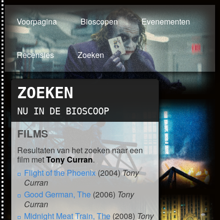
Voorpagina
Bioscopen
Evenementen
Recensies
Zoeken
ZOEKEN
NU IN DE BIOSCOOP
FILMS
Resultaten van het zoeken naar een
film met
Tony Curran
.
Flight of the Phoenix
(2004)
Tony
Curran
Good German, The
(2006)
Tony
Curran
Midnight Meat Train, The
(2008)
Tony