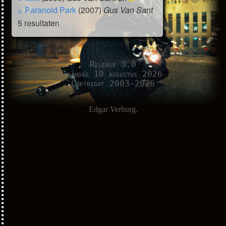
Paranoid Park
(2007)
Gus Van Sant
5 resultaten
Release 3.0
maandag 10 augustus 2026
Copyright 2003-2026
Edgar Verburg.