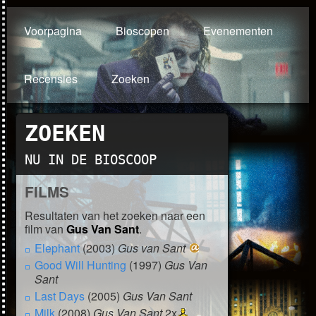
Voorpagina
Bioscopen
Evenementen
Recensies
Zoeken
ZOEKEN
NU IN DE BIOSCOOP
FILMS
Resultaten van het zoeken naar een
film van
Gus Van Sant
.
Elephant
(2003)
Gus van Sant
Good Will Hunting
(1997)
Gus Van
Sant
Last Days
(2005)
Gus Van Sant
Milk
(2008)
Gus Van Sant
2x