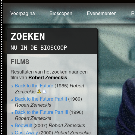
Voorpagina
Bioscopen
Evenementen
R
ZOEKEN
NU IN DE BIOSCOOP
FILMS
Resultaten van het zoeken naar een
film van
Robert Zemeckis
.
Back to the Future
(1985)
Robert
Zemeckis
Back to the Future Part II
(1989)
Robert Zemeckis
Back to the Future Part III
(1990)
Robert Zemeckis
Beowulf
(2007)
Robert Zemeckis
Cast Away
(2000)
Robert Zemeckis