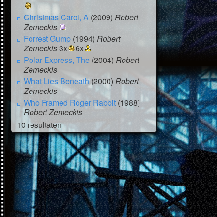
Christmas Carol, A
(2009)
Robert
Zemeckis
Forrest Gump
(1994)
Robert
Zemeckis
3x
6x
Polar Express, The
(2004)
Robert
Zemeckis
What Lies Beneath
(2000)
Robert
Zemeckis
Who Framed Roger Rabbit
(1988)
Robert Zemeckis
10 resultaten