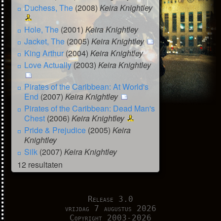
Duchess, The
(2008)
Keira Knightley
Hole, The
(2001)
Keira Knightley
Jacket, The
(2005)
Keira Knightley
King Arthur
(2004)
Keira Knightley
Love Actually
(2003)
Keira Knightley
Pirates of the Caribbean: At World's
End
(2007)
Keira Knightley
Pirates of the Caribbean: Dead Man's
Chest
(2006)
Keira Knightley
Pride & Prejudice
(2005)
Keira
Knightley
Silk
(2007)
Keira Knightley
12 resultaten
Release 3.0
vrijdag 7 augustus 2026
Copyright 2003-2026