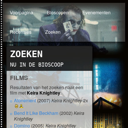
Voorpagina
Bioscopen
Evenementen
Recensies
Zoeken
ZOEKEN
NU IN DE BIOSCOOP
FILMS
Resultaten van het zoeken naar een
film met
Keira Knightley
.
Atonement
(2007)
Keira Knightley
2x
Bend It Like Beckham
(2002)
Keira
Knightley
Domino
(2005)
Keira Knightley